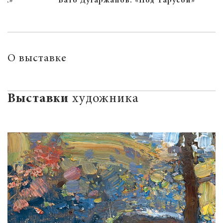
Бато Дугаржапов. «Под Тарусой»
О выставке
Выставки
художника