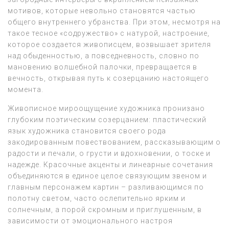
мотивов, которые невольно становятся частью
общего внутреннего убранства. При этом, несмотря на
такое тесное «содружество» с натурой, настроение,
которое создается живописцем, возвышает зрителя
над обыденностью, а повседневность, словно по
мановению волшебной палочки, превращается в
вечность, открывая путь к созерцанию настоящего
момента.
Живописное мироощущение художника пронизано
глубоким поэтическим созерцанием: пластический
язык художника становится своего рода
закодированным повествованием, рассказывающим о
радости и печали, о грусти и вдохновении, о тоске и
надежде. Красочные акценты и линеарные сочетания
объединяются в единое целое связующим звеном и
главным персонажем картин – разливающимся по
полотну светом, часто ослепительно ярким и
солнечным, а порой скромным и приглушенным, в
зависимости от эмоционального настроя