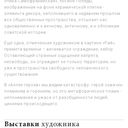
«Ника Самофракийская», богиня Победы,
изображённая на фоне керамической плитки -
элемента декора, заполнявшего в недавнем прошлом
все общественные пространства, отсылает нас
одновременно и к вечному, античному, и к обломкам
советской истории.
Ещё одна, отмеченная художником в картине «Рай»,
примета времени – витиеватое ограждение, забор.
Оставляющий странные ощущения запрета,
несвободы, он ограждает не только территории, но
уже и пространства свободного человеческого
существования.
В «Аллее героев» мы видим катастрофу: герой охвачен
пламенем и горением, но это метафорическое пламя -
непонимания и ужаса от разобщенности людей,
цинизма происходящего.
Выставки
художника