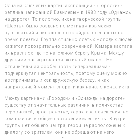
Одна из ключевых картин экспозиции - «Городки» -
реплика написанной Базилевым в 1983 году «Однажды
на дороге». То полотно, икона творческой группы
«Шесть», было создано по мотивам крымских
путешествий и писалось со слайдов, сделанных во
время поездки. Группа стильно одетых молодых людей
кажется подозрительно современной. Камера застала
их врасплох где-то на южном берегу Крыма. Между
друзьями разыгрывается активный диалог. Но
отличительная особенность гиперреализма -
подчеркнутая нейтральность, поэтому сцену можно
воспринимать и как дружескую беседу, и как
напряжённый момент спора, и как начало конфликта.
Между картинами «Городки» и «Однажды на дороге»
существуют значительные различия: в количестве
персонажей, пространстве, характере освещения, но
композиция и общее настроение идентичны. Внутри
группы нет общего центра, герои не расположены к
диалогу со зрителем, они не обращают на него