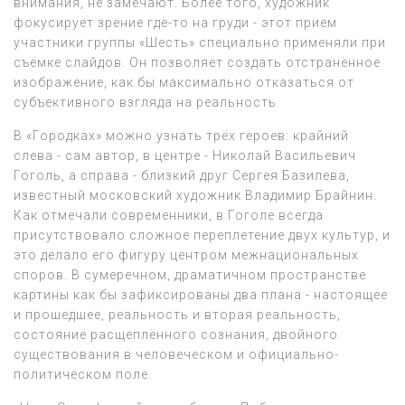
внимания, не замечают. Более того, художник
фокусирует зрение где-то на груди - этот прием
участники группы «Шесть» специально применяли при
съёмке слайдов. Он позволяет создать отстранённое
изображение, как бы максимально отказаться от
субъективного взгляда на реальность.
В «Городках» можно узнать трёх героев: крайний
слева - сам автор, в центре - Николай Васильевич
Гоголь, а справа - близкий друг Сергея Базилева,
известный московский художник Владимир Брайнин.
Как отмечали современники, в Гоголе всегда
присутствовало сложное переплетение двух культур, и
это делало его фигуру центром межнациональных
споров. В сумеречном, драматичном пространстве
картины как бы зафиксированы два плана - настоящее
и прошедшее, реальность и вторая реальность,
состояние расщеплённого сознания, двойного
существования в человеческом и официально-
политическом поле.