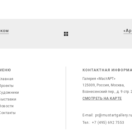
ском
«Ар
МЕНЮ
КОНТАКТНАЯ ИНФОРМ
Галерея «МастАРТ»
Главная
125009, Россия, Москва,
Проекты
Вознесенский пер., д. 9 стр. 
Художники
СМОТРЕТЬ НА КАРТЕ
Выставки
Новости
Контакты
E-mail:
pr@mustartgallery.r
Тел.:
+7 (495) 692 7553